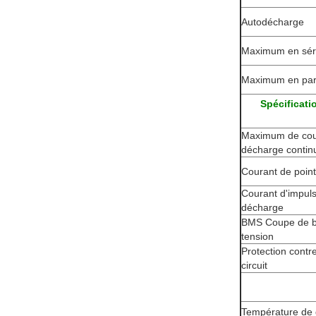
Autodécharge
Maximum en sér
Maximum en para
Spécificati
Maximum de cou
décharge contin
Courant de poin
Courant d'impul
décharge
BMS Coupe de 
tension
Protection contre
circuit
Température de