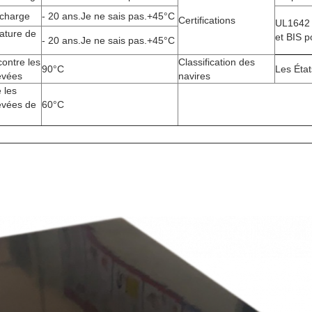
 charge
- 20 ans.
Je ne sais pas.
+45
°C
Certifications
UL1642 
ature de
et BIS p
- 20 ans.
Je ne sais pas.
+45
°C
ontre les
Classification des
90
°C
Les Éta
evées
navires
 les
evées de
60
°C