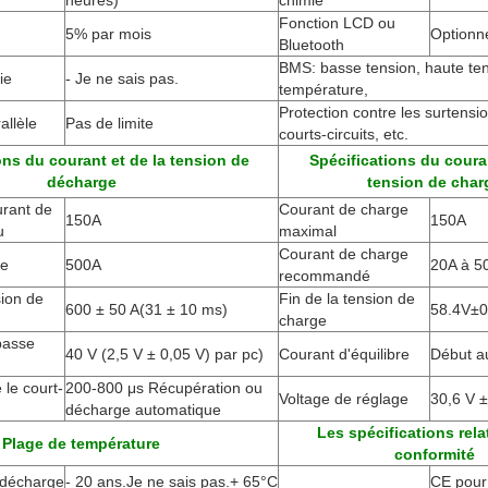
heures)
chimie
Fonction LCD ou
5% par mois
Optionn
Bluetooth
BMS: basse tension, haute ten
ie
- Je ne sais pas.
température,
Protection contre les surtensio
llèle
Pas de limite
courts-circuits, etc.
ons du courant et de la tension de
Spécifications du couran
décharge
tension de char
rant de
Courant de charge
150A
150A
u
maximal
Courant de charge
te
500A
20A à 5
recommandé
sion de
Fin de la tension de
600 ± 50 A
(
31 ± 10 ms)
58.4V±0
charge
basse
40 V (2,5 V ± 0,05 V) par pc)
Courant d'équilibre
Début a
 le court-
200-800 μs Récupération ou
Voltage de réglage
30,6 V ±
décharge automatique
Les spécifications rela
Plage de température
conformité
 décharge
- 20 ans.
Je ne sais pas.
+ 65
°C
CE pour 