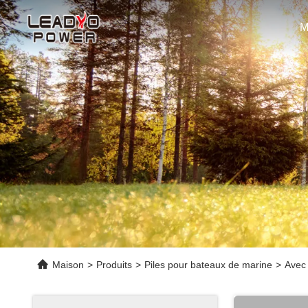
M
Maison
>
Produits
>
Piles pour bateaux de marine
>
Avec