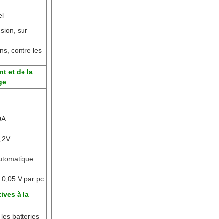
el
sion, sur
ns, contre les
t et de la
ge
0A
,2V
utomatique
 0,05 V par pc
tives à la
les batteries