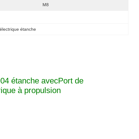
:
M8
électrique étanche
P04 étanche avec
Port de
rique à propulsion