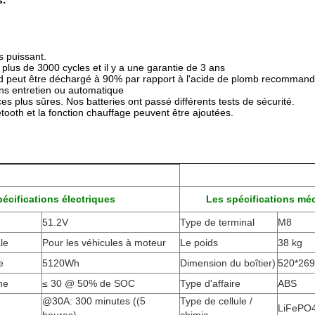
s:
s puissant.
 plus de 3000 cycles et il y a une garantie de 3 ans
nd peut être déchargé à 90% par rapport à l'acide de plomb recomman
ns entretien ou automatique
 plus sûres. Nos batteries ont passé différents tests de sécurité.
tooth et la fonction chauffage peuvent être ajoutées.
écifications électriques
Les spécifications mé
51.2V
Type de terminal
M8
le
Pour les véhicules à moteur
Le poids
38 kg
e
5120Wh
Dimension du boîtier
)
520*26
ne
≤ 30 @ 50% de SOC
Type d'affaire
ABS
@30A: 300 minutes ((5
Type de cellule /
LiFePO