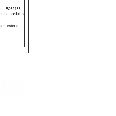
et IEC62133
our les cellules
ts membres