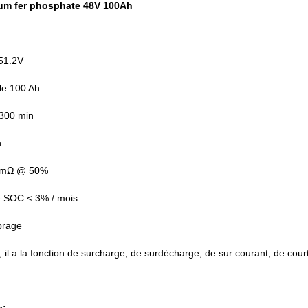
hium fer phosphate 48V 100Ah
:51.2V
le 100 Ah
300 min
h
0 mΩ @ 50%
 SOC < 3% / mois
ibrage
l a la fonction de surcharge, de surdécharge, de sur courant, de court-c