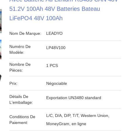
51.2V 100Ah 48V Batteries Bateau
LiFePO4 48V 100Ah
Nom De Marque:
LEADYO
Numéro De
LP48V100
Modèle:
Nombre De
1 PCS
Pièces:
Prix:
Négociable
Détails De
Exportation UN3480 standard
L'emballage:
L/C, D/A, D/P, T/T, Western Union,
Conditions De
Paiement:
MoneyGram, en ligne