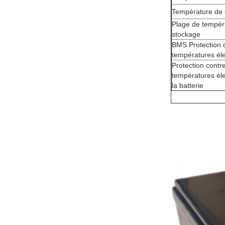
Température de
Plage de tempér
stockage
BMS Protection c
températures él
Protection contre
températures él
la batterie