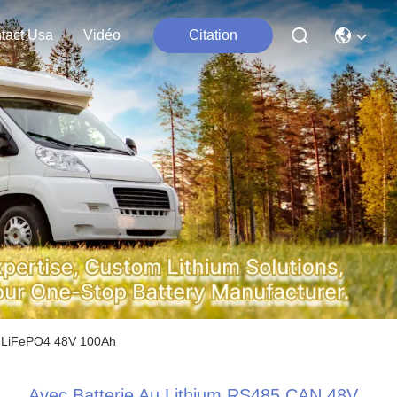
tact Usa
Vidéo
Citation
au LiFePO4 48V 100Ah
Avec Batterie Au Lithium RS485 CAN 48V