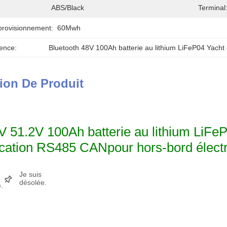
ABS/Black
Terminal
provisionnement:
60Mwh
ence:
Bluetooth 48V 100Ah batterie au lithium LiFeP04 Yacht 
ion De Produit
 51.2V 100Ah batterie au lithium LiFe
cation RS485 CAN
pour hors-bord élect
Je suis
désolée.
.