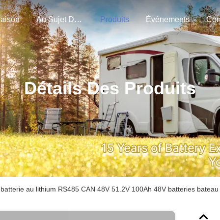
aison
Au Sujet De Nous
Produits
Événements
Con
Détails Des Produits
 batterie au lithium RS485 CAN 48V 51.2V 100Ah 48V batteries bate