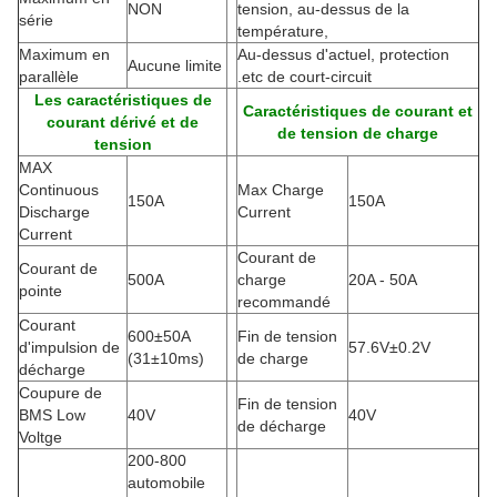
NON
tension, au-dessus de la
série
température,
Maximum en
Au-dessus d'actuel, protection
Aucune limite
parallèle
.etc de court-circuit
Les caractéristiques de
Caractéristiques de courant et
courant dérivé et de
de tension de charge
tension
MAX
Continuous
Max Charge
150A
150A
Discharge
Current
Current
Courant de
Courant de
500A
charge
20A - 50A
pointe
recommandé
Courant
600±50A
Fin de tension
d'impulsion de
57.6V±0.2V
(
31±10ms)
de charge
décharge
Coupure de
Fin de tension
BMS Low
40V
40V
de décharge
Voltge
200-800
automobile