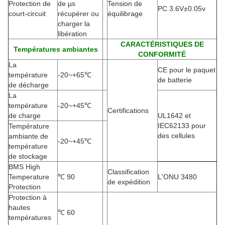
Protection de
de µs
Tension de
PC 3.6V±0.05v
court-circuit
récupérer ou
équilibrage
charger la
libération
CARACTÉRISTIQUES DE
Températures ambiantes
CONFORMITÉ
La
CE pour le paquet
température
-20
~+65℃
de batterie
de décharge
La
température
-20
~+45℃
Certifications
de charge
UL1642 et
IEC62133 pour
Température
des cellules
ambiante de
-20
~+45℃
température
de stockage
BMS High
Classification
Temperature
℃
90
L'ONU 3480
de expédition
Protection
Protection à
hautes
℃
60
températures