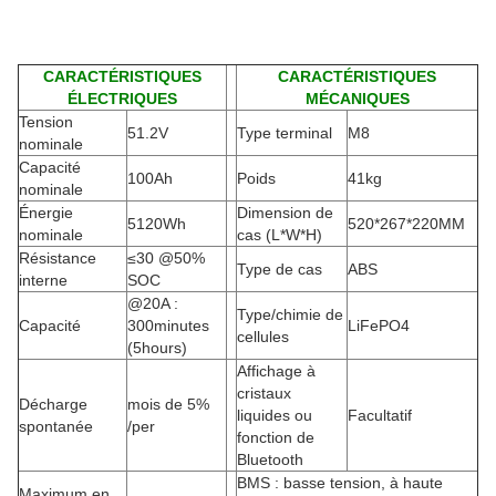
CARACTÉRISTIQUES
CARACTÉRISTIQUES
ÉLECTRIQUES
MÉCANIQUES
Tension
51.2V
Type terminal
M8
nominale
Capacité
100Ah
Poids
41kg
nominale
Énergie
Dimension de
5120Wh
520*267*220MM
nominale
cas (L*W*H)
Résistance
≤30 @50%
Type de cas
ABS
interne
SOC
@20A :
Type/chimie de
Capacité
300minutes
LiFePO4
cellules
(5hours)
Affichage à
cristaux
Décharge
mois de 5%
liquides ou
Facultatif
spontanée
/per
fonction de
Bluetooth
BMS : basse tension, à haute
Maximum en