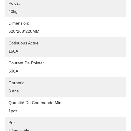
Poids:
40kg
Dimension:
520*268*220MM
Cotinuous Actuel:
150A
Courant De Pointe:
500A
Garantie:
3 Ans
Quantité De Commande Min:
1pcs
Prix:
Négociable