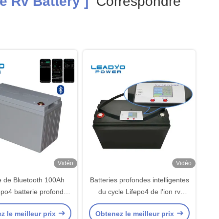
e Rv Battery ]
Correspondre
Vidéo
Vidéo
ie de Bluetooth 100Ah
Batteries profondes intelligentes
epo4 batterie profonde
du cycle Lifepo4 de l'ion rv
ycle rv de 12 volts
Marine Battery 12v 100Ah de
z le meilleur prix
Obtenez le meilleur prix
lithium d'affichage d'affichage à