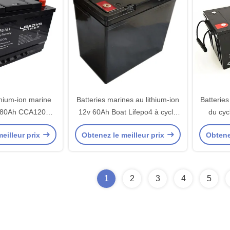
ithium-ion marine
Batteries marines au lithium-ion
Batteries
v 80Ah CCA1200A
12v 60Ah Boat Lifepo4 à cycle
du cyc
ep Cycle Lifepo4
profond
Batter
eilleur prix
Obtenez le meilleur prix
Obtene
 pour bateau
lithiu
bate
1
2
3
4
5