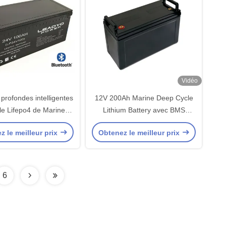
Vidéo
 profondes intelligentes
12V 200Ah Marine Deep Cycle
le Lifepo4 de Marine
Lithium Battery avec BMS
y 24v 100Ah d'ion de
performant
z le meilleur prix
Obtenez le meilleur prix
m pour des yachts de
au avec Bluetooth
6