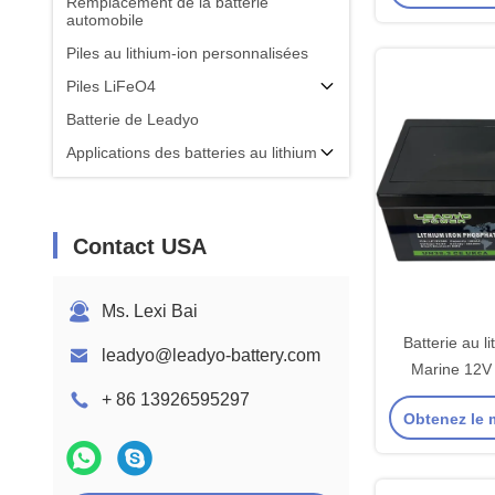
Remplacement de la batterie
automobile
Piles au lithium-ion personnalisées
Piles LiFeO4
Batterie de Leadyo
Applications des batteries au lithium
Contact USA
Ms. Lexi Bai
Batterie au l
leadyo@leadyo-battery.com
Marine 12V
Batteries L
+ 86 13926595297
Obtenez le m
profond