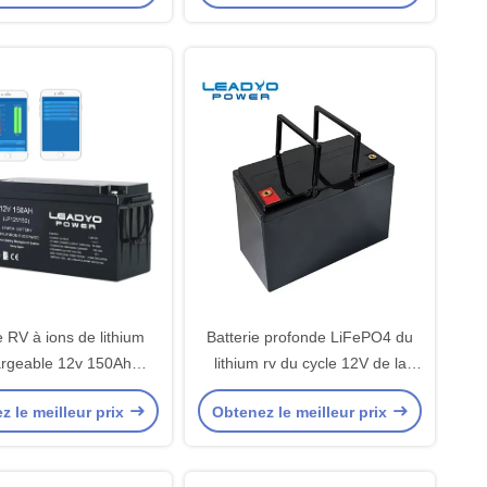
cristaux liquides avec le statut
de batterie de moniteur
e RV à ions de lithium
Batterie profonde LiFePO4 du
argeable 12v 150Ah
lithium rv du cycle 12V de la
LiFePO4
taille 24 de groupe pour la
z le meilleur prix
Obtenez le meilleur prix
puissance de grille