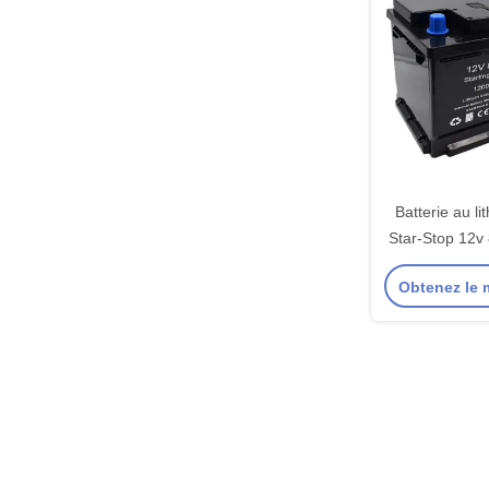
Batterie au l
Star-Stop 12
Cracking & De
Obtenez le m
Batteries