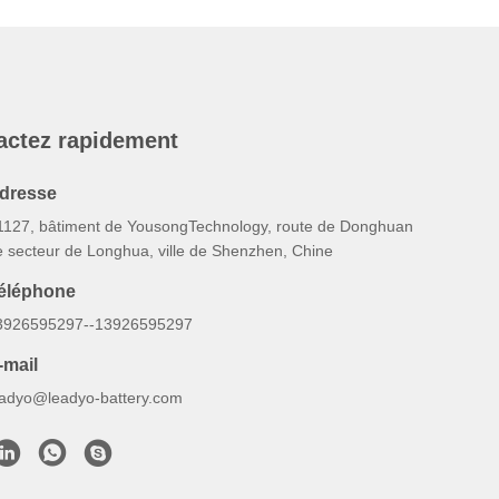
actez rapidement
dresse
1127, bâtiment de YousongTechnology, route de Donghuan
e secteur de Longhua, ville de Shenzhen, Chine
éléphone
3926595297--13926595297
-mail
eadyo@leadyo-battery.com