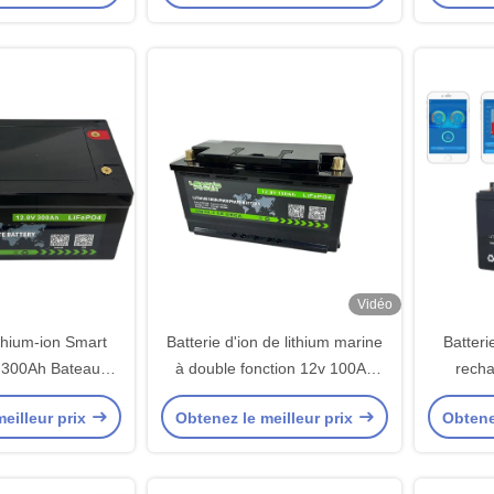
Vidéo
ithium-ion Smart
Batterie d'ion de lithium marine
Batteri
 300Ah Bateau
à double fonction 12v 100Ah
rech
ifepo4 à cycle
CCA1200 commencer de
eilleur prix
Obtenez le meilleur prix
Obtene
 avec BMS
LiFePO4 et batteries profondes
du cycle Lifepo4