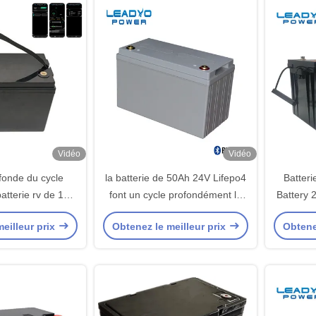
Vidéo
Vidéo
ofonde du cycle
la batterie de 50Ah 24V Lifepo4
Batter
batterie rv de 12V
font un cycle profondément le
Battery
 avec l'APPLI de
lithium Ion Battery Weight 31
cycle 
eilleur prix
Obtenez le meilleur prix
Obtene
iteur
livres