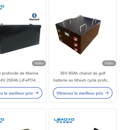
Vidéo
Vidéo
ie profonde de Marine
36V 80Ah chariot de golf
 24V 200Ah LiFePO4 de
batterie au lithium cycle profond
de lithium de LEADYO
LiFePO4 batterie avec LCD
z le meilleur prix
Obtenez le meilleur prix
Bluetooth
CAN RS485