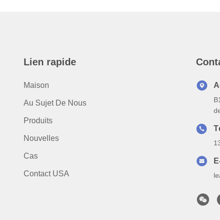
Lien rapide
Cont
Maison
A
B
Au Sujet De Nous
d
Produits
T
Nouvelles
1
Cas
E
Contact USA
l