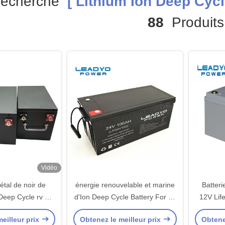
Recherche
[ Lithium Ion Deep Cycl
88
Produits
Vidéo
étal de noir de
énergie renouvelable et marine
Batter
 Deep Cycle rv du
d'Ion Deep Cycle Battery For de
12V Lif
 avec BMS futé
lithium de 100ah 24V
du c
eilleur prix
Obtenez le meilleur prix
Obtene