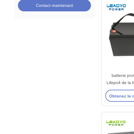
Contact maintenant
batterie pr
Lifepo4 de la 
100Ah Leadyo
Obtenez le m
mon