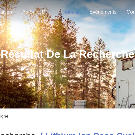
aison
Au Sujet De Nous
Produits
Événements
Con
Résultat De La Recherche
Ligne