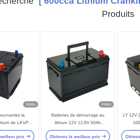
echerche
[ 600cca Lithium Crankin
Produits
Vidéo
Vidéo
tournantes la
Batteries de démarrage au
LY 12V
ithium de LiFePO4
lithium 12V 12,8V 60Ah
100
 40Ah pour la
LiFePO4 600A Moteur de
démarra
eilleur prix
Obtenez le meilleur prix
Obtene
de voiture.
traction LiFePO4
d