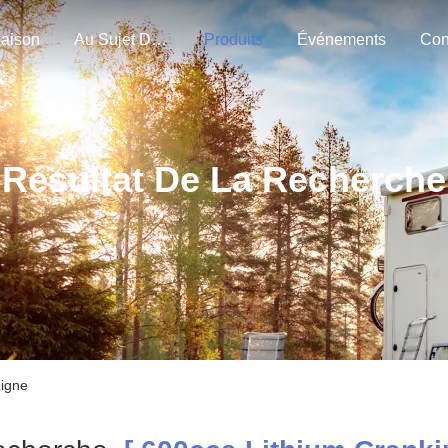
aison
Au Sujet De Nous
Produits
Événements
Con
Résultat De La Recherche
Ligne