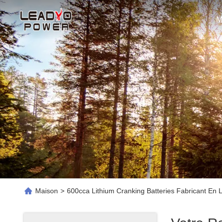
M
Maison
>
600cca Lithium Cranking Batteries Fabricant En 