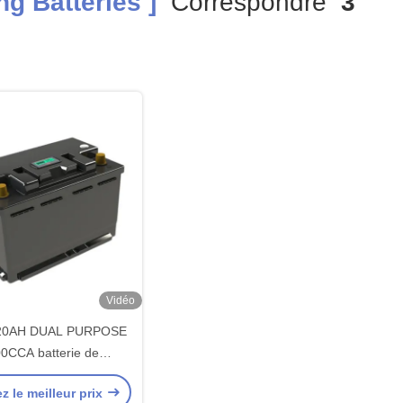
g Batteries ]
Correspondre
3
Vidéo
 20AH DUAL PURPOSE
0CCA batterie de
ge PLUS performances
z le meilleur prix
e cycle profond